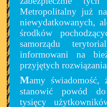
zabezpiecznie tyc
Metropolitalny już na
niewydatkowanych, a
środków pochodzący
samorządu terytori
informowani na bi
przyjętych rozwiązania
Mamy świadomość, że dzisiejsza decyzja może
stanowić powód do 
tysięcy użytkowni