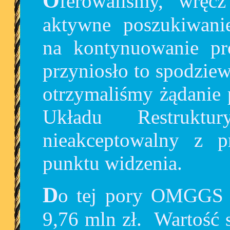
Oferowaliśmy, wręcz nalegaliśmy na wspólne,
aktywne poszukiwani
na kontynuowanie pr
przyniosło to spodzie
otrzymaliśmy żądanie 
Układu Restruktur
nieakceptowalny z 
punktu widzenia.
Do tej pory OMGGS zapłaciła spółce NB Tricity
9,76 mln zł. Wartość 