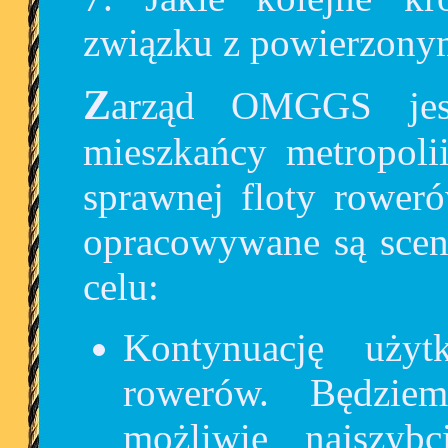
związku z powierzony
Zarząd OMGGS jest zdeterminowany, aby
mieszkańcy metropolii
sprawnej floty roweró
opracowywane są scena
celu:
Kontynuację uży
rowerów. Będzie
możliwie najszybc