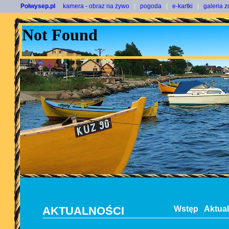
Polwysep.pl
kamera - obraz na żywo
|
pogoda
|
e-kartki
|
galeria z
AKTUALNOŚCI
Wstęp
Aktua