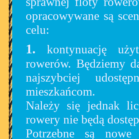
sprawnej floty roweró
opracowywane są scena
celu:
1. kontynuację użytkowania i obsługi 1224
rowerów. Będziemy dą
najszybciej udostę
mieszkańcom.
Należy się jednak li
rowery nie będą dostęp
Potrzebne są nowe