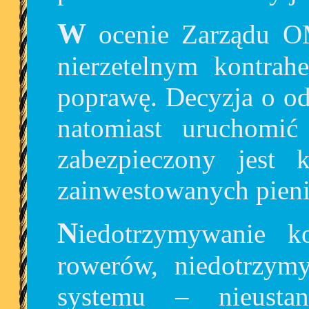
W ocenie Zarządu OMGGS dalsza współpraca z
nierzetelnym kontrah
poprawę. Decyzja o o
natomiast uruchomić
zabezpieczony jest 
zainwestowanych pieni
Niedotrzymywanie kolejnych terminów dostaw
rowerów, niedotrzym
systemu – nieustan