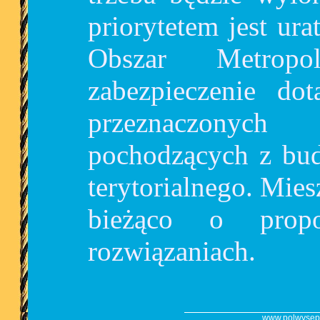
priorytetem jest ur
Obszar Metrop
zabezpieczenie do
przeznaczony
pochodzących z bud
terytorialnego. Mie
bieżąco o propo
rozwiązaniach.
www.polwysep