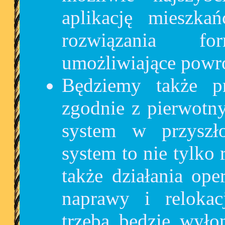
aplikację mieszk
rozwiązania f
umożliwiające powró
Będziemy także 
zgodnie z pierwotn
system w przyszło
system to nie tylko r
także działania op
naprawy i reloka
trzeba będzie wyło