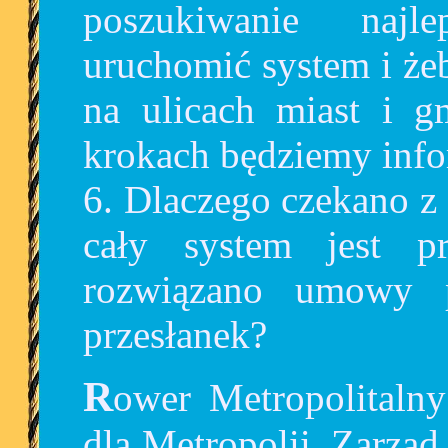
poszukiwanie najl
uruchomić system i że
na ulicach miast i 
krokach będziemy inf
6. Dlaczego czekano z
cały system jest p
rozwiązano umowy p
przesłanek?
Rower Metropolitalny jest kluczowym projektem
dla Metropolii. Zarz