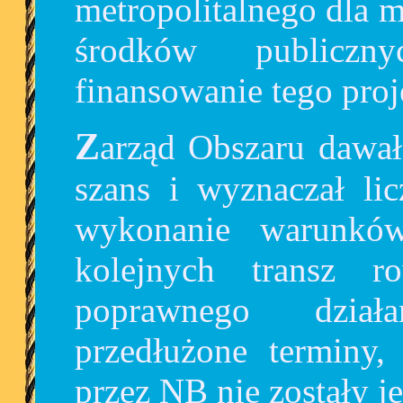
metropolitalnego dla 
środków publiczn
finansowanie tego proj
Zarząd Obszaru dawał NB Tricity sp. z o.o. wiele
szans i wyznaczał li
wykonanie warunków
kolejnych transz r
poprawnego dział
przedłużone terminy
przez NB nie zostały j