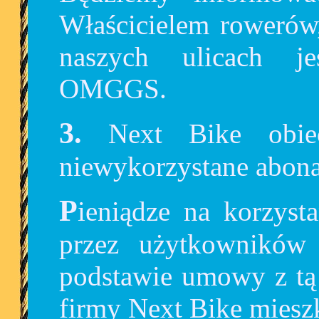
Właścicielem rowerów,
naszych ulicach je
OMGGS.
3. Next Bike obiecuje zwrot pieniędzy za
niewykorzystane abon
Pieniądze na korzystanie z Mevo były wpłacane
przez użytkownikó
podstawie umowy z tą 
firmy Next Bike mieszk