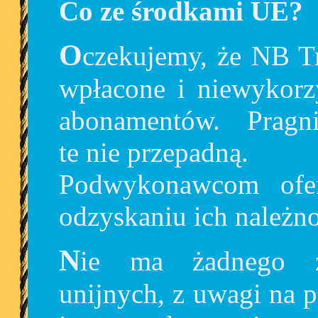
Co ze środkami UE?
Oczekujemy, że NB Tricity zwróci użytkownikom
wpłacone i niewykorzy
abonamentów. Pragnie
te nie przepadną.
Podwykonawcom ofe
odzyskaniu ich należno
Nie ma żadnego zagrożenia dla pieniędzy
unijnych, z uwagi na 