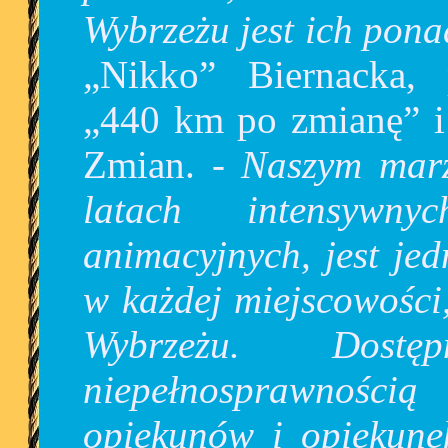
Wybrzeżu jest ich pona
„Nikko” Biernacka, 
„440 km po zmianę” i
Zmian. -
Naszym marz
latach intensywny
animacyjnych, jest je
w każdej miejscowości
Wybrzeżu. Dos
niepełnosprawności
opiekunów i opiekunek