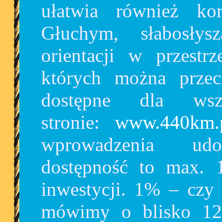
ułatwia również ko
Głuchym, słabosły
orientacji w przestr
których można przec
dostępne dla wszy
stronie:
www.440km.
wprowadzenia udog
dostępność to max.
inwestycji. 1% – czy
mówimy o blisko 12