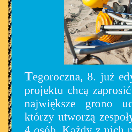
Tegoroczna, 8. już edycja jest inna. Organizatorki
projektu chcą zaprosi
największe grono uc
którzy utworzą zespoł
4 osób. Każdy z nich 