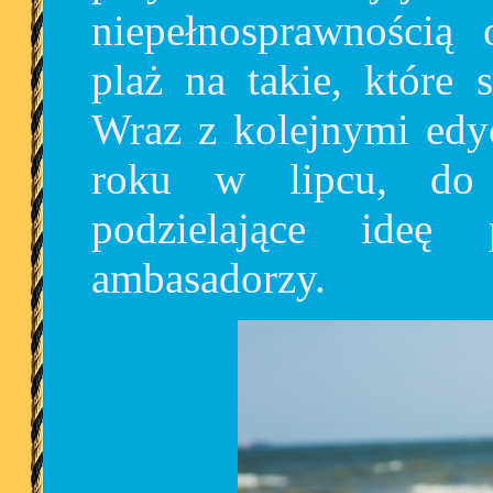
niepełnosprawnością 
plaż na takie, które 
Wraz z kolejnymi edy
roku w lipcu, do 
podzielające ideę 
ambasadorzy.