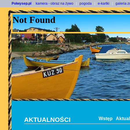
Polwysep.pl
kamera - obraz na żywo
|
pogoda
|
e-kartki
|
galeria z
AKTUALNOŚCI
Wstęp
Aktua