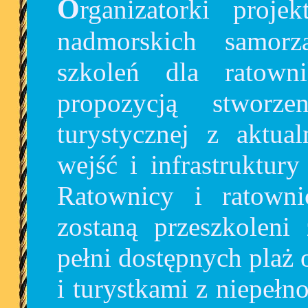
Organizatorki projektu zgłosiły się także do
nadmorskich samorz
szkoleń dla ratown
propozycją stworze
turystycznej z aktua
wejść i infrastruktur
Ratownicy i ratowni
zostaną przeszkoleni
pełni dostępnych plaż 
i turystkami z niepeł