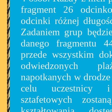
fragment 26 odcink
odcinki różnej długoś
Zadaniem grup będzie 
danego fragmentu 44
przede wszystkim dok
odwiedzonych pl
napotkanych w drodze 
celu uczestnicy i
sztafetowych zostan
kształtowania dos