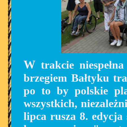
W trakcie niespełna miesiąca pokonają pieszo
brzegiem Bałtyku tra
po to by polskie pla
wszystkich, niezależn
lipca rusza 8. edycja