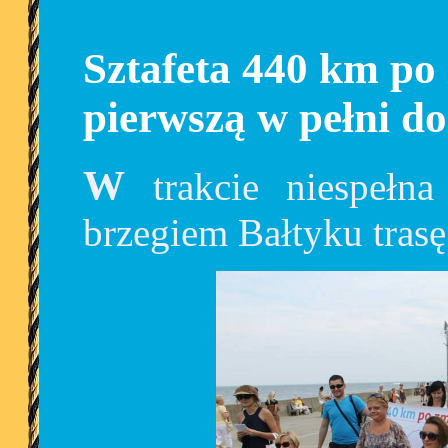
Sztafeta 440 km po
pierwszą w pełni do
W trakcie niespełna miesiąca pokonają pieszo
brzegiem Bałtyku trasę