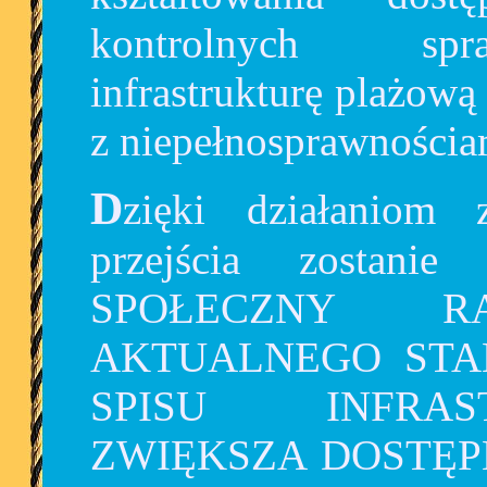
kontrolnych spra
infrastrukturę plażow
z niepełnosprawnościa
Dzięki działaniom zespołów po zakończeniu
przejścia zostani
SPOŁECZNY R
AKTUALNEGO STA
SPISU INFRAS
ZWIĘKSZA DOSTĘP