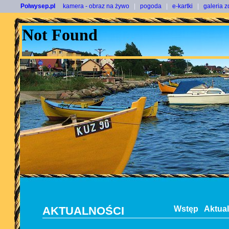
Polwysep.pl
kamera - obraz na żywo
|
pogoda
|
e-kartki
|
galeria z
AKTUALNOŚCI
Wstęp
Aktua