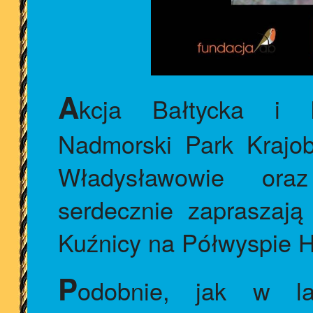
A
kcja Bałtycka i F
Nadmorski Park Krajob
Władysławowie oraz
serdecznie zapraszają
Kuźnicy na Półwyspie 
P
odobnie, jak w la