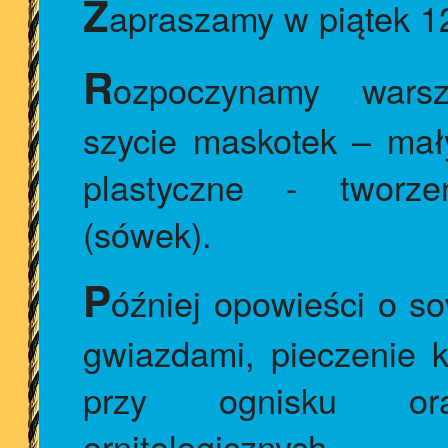
Z
apraszamy w piątek 1
R
ozpoczynamy warsz
szycie maskotek – mał
plastyczne - tworze
(sówek).
P
óźniej opowieści o so
gwiazdami, pieczenie 
przy ognisku ora
ornitologicznych.