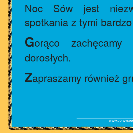
Noc Sów jest niezw
spotkania z tymi bardz
G
orąco zachęcamy d
dorosłych.
Z
apraszamy również gr
www.polwysep