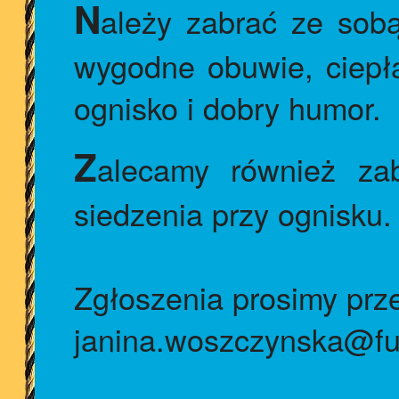
N
ależy zabrać ze sobą 
wygodne obuwie, ciepł
ognisko i dobry humor.
Z
alecamy również za
siedzenia przy ognisku
Zgłoszenia prosimy prz
janina.woszczynska@fu