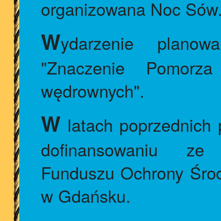
organizowana Noc Sów
W
ydarzenie planow
"Znaczenie Pomorz
wędrownych".
W
latach poprzednich p
dofinansowaniu ze
Funduszu Ochrony Środ
w Gdańsku.