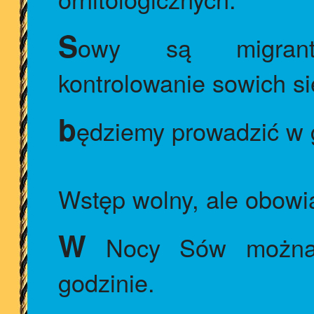
S
owy są migrant
kontrolowanie sowich s
b
ędziemy prowadzić w 
Wstęp wolny, ale obowi
W
Nocy Sów można 
godzinie.