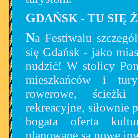
GDAŃSK
- TU SIĘ 
Na Festiwalu szczególnie atrakcyjnie zaprezentuje
się Gdańsk - jako mia
nudzić! W stolicy Po
mieszkańców i tury
rowerowe, ścieżki
rekreacyjne, siłownie 
bogata oferta kultu
planowane są nowe inw