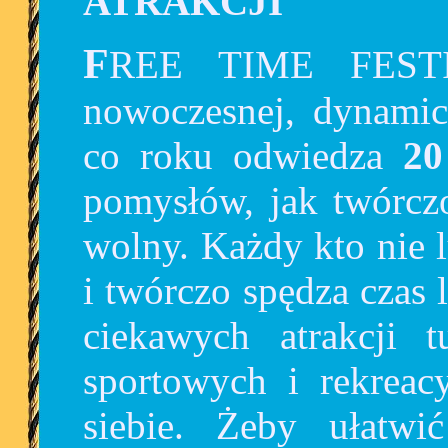
ATRAKCJI
FREE TIME FESTIWAL to realizowany w
nowoczesnej, dynamicz
co roku odwiedza
20
pomysłów, jak twórczo
wolny. Każdy kto nie l
i twórczo spędza czas
ciekawych atrakcji tu
sportowych i rekreacy
siebie. Żeby ułatwi