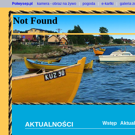
Polwysep.pl
kamera - obraz na żywo
|
pogoda
|
e-kartki
|
galeria z
AKTUALNOŚCI
Wstęp
Aktua