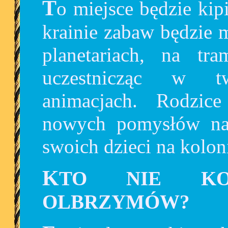
To miejsce będzie kipiało energią! W festiwalowej
krainie zabaw będzie 
planetariach, na tr
uczestnicząc w tw
animacjach. Rodzic
nowych pomysłów na
swoich dzieci na kolon
KTO NIE KOCHA PLUSZOWYCH
OLBRZYMÓW?