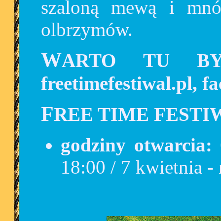
szaloną mewą i mnó
olbrzymów.
WARTO TU BYĆ! więcej informacji:
freetimefestiwal.pl, f
FREE TIME FEST
godziny otwarcia:
18:00 / 7 kwietnia -