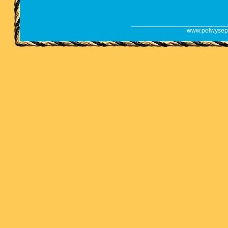
www.polwysep