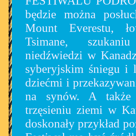
FESTIWALU PODRÓŻY
będzie można posłuc
Mount Everestu, ł
Tsimane, szukani
niedźwiedzi w Kanadz
syberyjskim śniegu i 
dziećmi i przekazywani
na synów. A także
trzęsieniu ziemi w Ka
doskonały przykład po