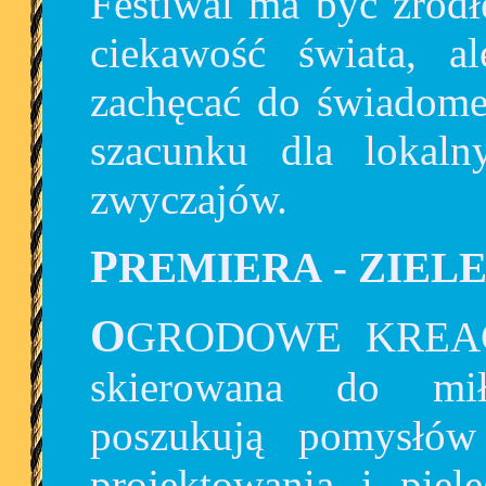
Festiwal ma być źródł
ciekawość świata, 
zachęcać do świadome
szacunku dla lokalny
zwyczajów.
PREMIERA
- ZIEL
OGRODOWE KREACJE to z kolei propozycja
skierowana do mił
poszukują pomysłó
projektowania i piel