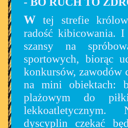
-
BO
RUCH TO ZD
W tej strefie królować będą wielkie emocje i
radość kibicowania. I
szansy na spróbow
sportowych, biorąc u
konkursów, zawodów c
na mini obiektach: 
plażowym do piłki
lekkoatletycznym.
dyscyplin czekać bę