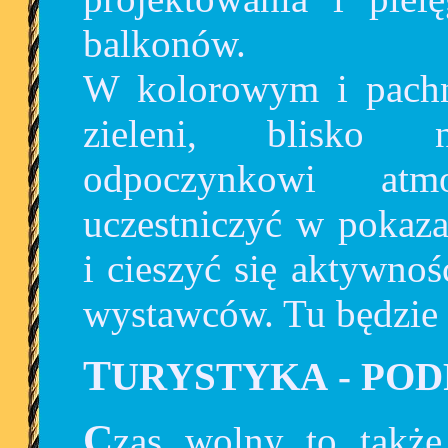
balkonów.
W kolorowym i pachn
zieleni, blisko n
odpoczynkowi atm
uczestniczyć w pokaza
i cieszyć się aktywno
wystawców. Tu będzie 
TURYSTYKA
- POD
Czas wolny to także podróże - te dalekie i te