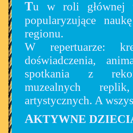
Tu w roli głównej wystąpią muzea i ośrodki
popularyzujące naukę
regionu.
W repertuarze: kr
doświadczenia, anima
spotkania z rekons
muzealnych repli
artystycznych. A wszys
AKTYWNE DZIECI