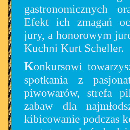
gastronomicznych ora
Efekt ich zmagań oce
jury, a honorowym jur
Kuchni Kurt Scheller.
Konkursowi towarzyszyć będą kulinarne pokazy,
spotkania z pasjona
piwowarów, strefa p
zabaw dla najmłod
kibicowanie podczas k