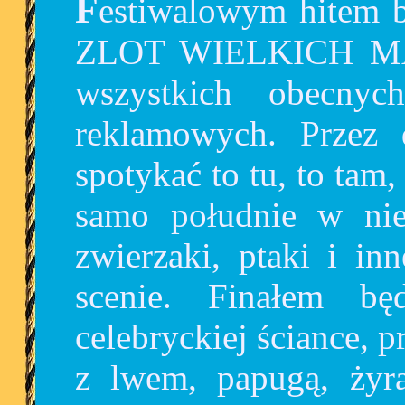
Festiwalowym hitem będzie z pewnością WIELKI
ZLOT WIELKICH MAS
wszystkich obecnyc
reklamowych. Przez
spotykać to tu, to tam
samo południe w nied
zwierzaki, ptaki i in
scenie. Finałem bę
celebryckiej ściance, p
z lwem, papugą, żyraf