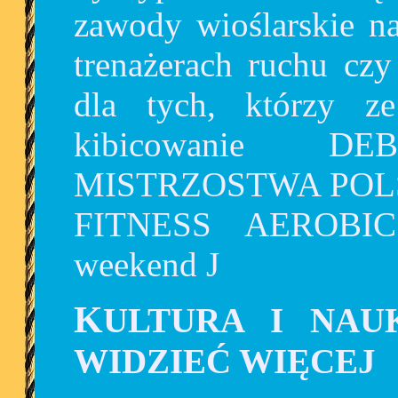
zawody wioślarskie na
trenażerach ruchu czy
dla tych, którzy ze
kibicowanie D
MISTRZOSTWA POLSK
FITNESS AEROBIC.
weekend J
KULTURA I NA
WIDZIEĆ WIĘCEJ