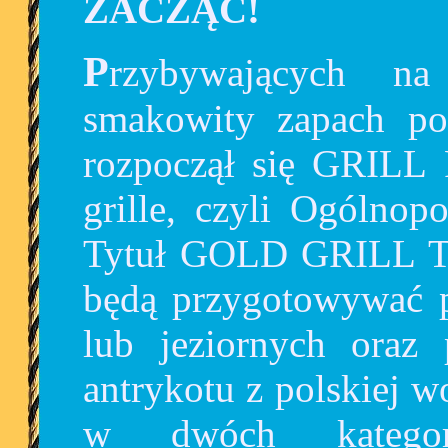
ZACZĄĆ!
Przybywających na FREE TIME przywita
smakowity zapach pot
rozpoczął się GRILL
grille, czyli Ogólno
Tytuł GOLD GRILL T
będą przygotowywać p
lub jeziornych oraz
antrykotu z polskiej w
w dwóch kategor