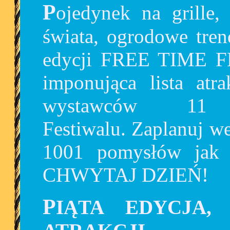
Pojedynek na grille, opowieści z różnych stron
świata, ogrodowe tren
edycji FREE TIME F
imponująca lista atr
wystawców 11 s
Festiwalu. Zaplanuj we
1001 pomysłów jak
CHWYTAJ DZIEŃ!
PIĄTA EDYCJA, PIĘĆ RAZY WIĘCEJ