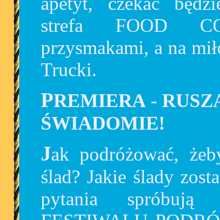
apetyt, czekać będzi
strefa FOOD CO
przysmakami, a na mił
Trucki.
PREMIERA
-
RUSZ
ŚWIADOMIE!
Jak podróżować, żeby zostawić po sobie dobry
ślad? Jakie ślady zos
pytania spróbują 