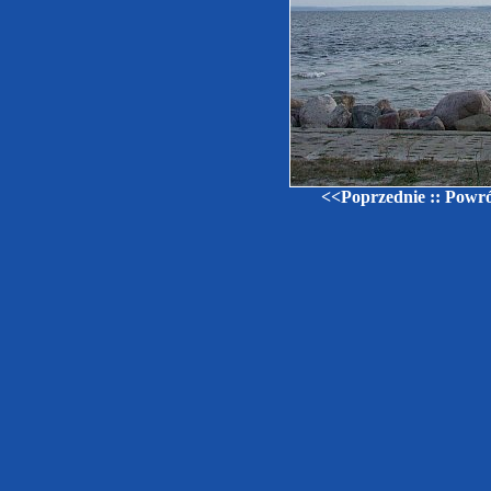
<<Poprzednie
::
Powrót