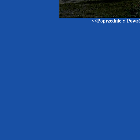
<<Poprzednie
::
Powrót