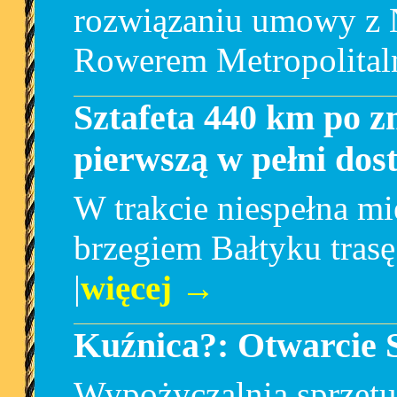
rozwiązaniu umowy z N
Rowerem Metropolita
Sztafeta 440 km po z
pierwszą w pełni dos
W trakcie niespełna mi
brzegiem Bałtyku trasę
|
więcej →
Kuźnica?: Otwarcie 
Wypożyczalnia sprzęt