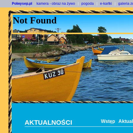
Polwysep.pl
kamera - obraz na żywo
|
pogoda
|
e-kartki
|
galeria z
AKTUALNOŚCI
Wstęp
Aktua