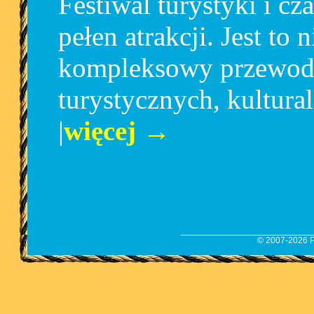
Festiwal turystyki i c
pełen atrakcji. Jest to
kompleksowy przewodn
turystycznych, kultura
|
więcej →
© 2007-2026 Pr